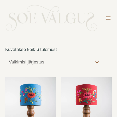
Skip
to
content
Mai
Me
Kuvatakse kõik 6 tulemust