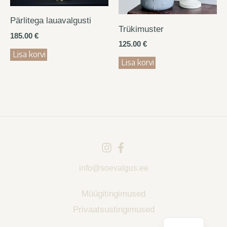
Pärlitega lauavalgusti
Trükimuster
185.00
€
125.00
€
Lisa korvi
Lisa korvi
info@soevalgus.ee
Müügitingimused
Privaatsustingimused
EN