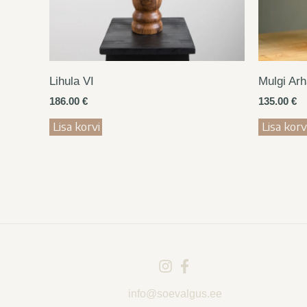
Lihula VI
Mulgi Arh
186.00
€
135.00
€
Lisa korvi
Lisa korv
info@soevalgus.ee