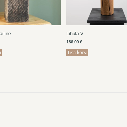
ailine
Lihula V
186.00
€
i
Lisa korvi