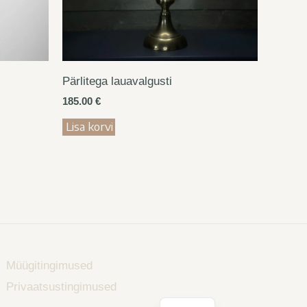
Pärlitega lauavalgusti
185.00
€
Lisa korvi
Müügitingimused
Privaatsustingimused
EN