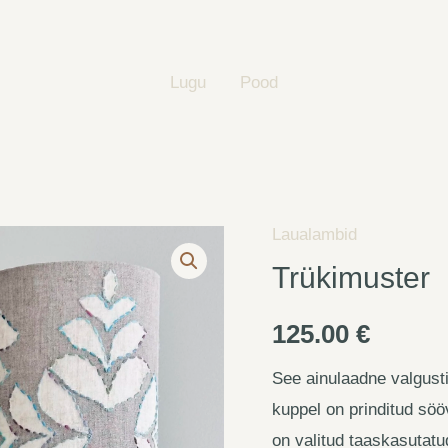
Lugu
Pood
Laualambid
Trükimuster
125.00
€
See ainulaadne valgusti
kuppel on prinditud söö
on valitud taaskasutatu