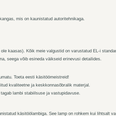
 kangas, mis on kaunistatud autoritehnikaga.
ei ole kaasas). Kõik meie valgustid on varustatud EL-i stand
na, seega võib esineda väikseid erinevusi detailides.
umatu. Toeta eesti käsitöömeistreid!
itud kvaliteetne ja keskkonnasõbralik materjal.
 tagab lambi stabiilsuse ja vastupidavuse.
nistatud käsitöölambiga. See lamp on rohkem kui lihtsalt val