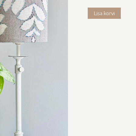
Trükimuster
Lisa korvi
kogus