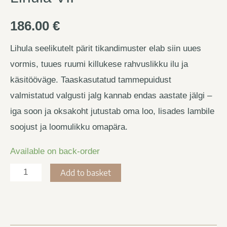
186.00
€
Lihula seelikutelt pärit tikandimuster elab siin uues
vormis, tuues ruumi killukese rahvuslikku ilu ja
käsitööväge. Taaskasutatud tammepuidust
valmistatud valgusti jalg kannab endas aastate jälgi –
iga soon ja oksakoht jutustab oma loo, lisades lambile
soojust ja loomulikku omapära.
Available on back-order
Lihula
Add to basket
VII
quantity