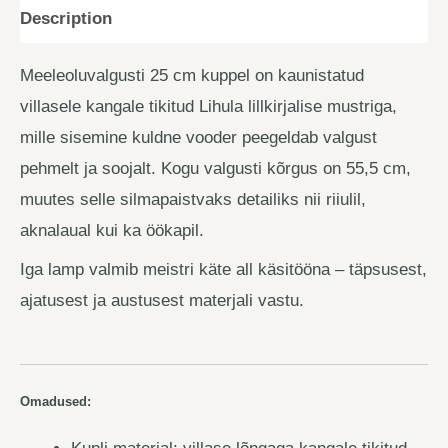
Description
Meeleoluvalgusti 25 cm kuppel on kaunistatud
villasele kangale tikitud Lihula lillkirjalise mustriga,
mille sisemine kuldne vooder peegeldab valgust
pehmelt ja soojalt. Kogu valgusti kõrgus on 55,5 cm,
muutes selle silmapaistvaks detailiks nii riiulil,
aknalaual kui ka öökapil.
Iga lamp valmib meistri käte all käsitööna – täpsusest,
ajatusest ja austusest materjali vastu.
Omadused: