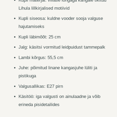
Kupli materjal: villase lõngaga kangale tikitud
Lihula lillkirjalised motiivid
Kupli siseosa: kuldne vooder sooja valguse
hajutamiseks
Kupli läbimõõt: 25 cm
Jalg: käsitsi vormitud leidpuidust tammepalk
Lambi kõrgus: 55,5 cm
Juhe: põimitud linane kangasjuhe lüliti ja
pistikuga
Valgusallikas: E27 pirn
Käsitöö: iga valgusti on ainulaadne ja võib
erineda pisidetailides