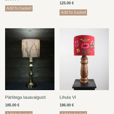
125.00
€
Add to basket
Add to basket
Pärlitega lauavalgusti
Lihula VI
185.00
€
186.00
€