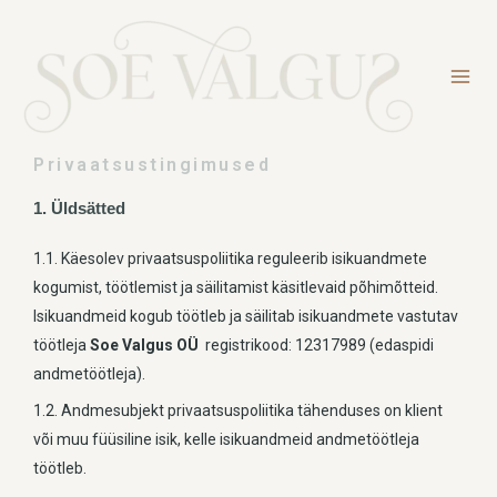
Privaatsustingimused
1. Üldsätted
1.1. Käesolev privaatsuspoliitika reguleerib isikuandmete
kogumist, töötlemist ja säilitamist käsitlevaid põhimõtteid.
Isikuandmeid kogub töötleb ja säilitab isikuandmete vastutav
töötleja
Soe Valgus OÜ
registrikood: 12317989 (edaspidi
andmetöötleja).
1.2. Andmesubjekt privaatsuspoliitika tähenduses on klient
või muu füüsiline isik, kelle isikuandmeid andmetöötleja
töötleb.