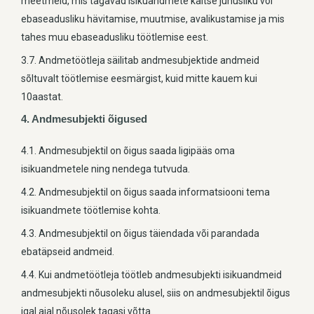
meetmeid, mis tagavad isikuandmete kaitse juhusliku või
ebaseadusliku hävitamise, muutmise, avalikustamise ja mis
tahes muu ebaseadusliku töötlemise eest.
3.7. Andmetöötleja säilitab andmesubjektide andmeid
sõltuvalt töötlemise eesmärgist, kuid mitte kauem kui
10aastat.
4. Andmesubjekti õigused
4.1. Andmesubjektil on õigus saada ligipääs oma
isikuandmetele ning nendega tutvuda.
4.2. Andmesubjektil on õigus saada informatsiooni tema
isikuandmete töötlemise kohta.
4.3. Andmesubjektil on õigus täiendada või parandada
ebatäpseid andmeid.
4.4. Kui andmetöötleja töötleb andmesubjekti isikuandmeid
andmesubjekti nõusoleku alusel, siis on andmesubjektil õigus
igal ajal nõusolek tagasi võtta.