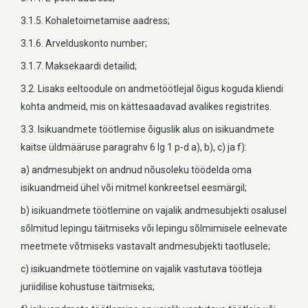
3.1.5. Kohaletoimetamise aadress;
3.1.6. Arvelduskonto number;
3.1.7. Maksekaardi detailid;
3.2. Lisaks eeltoodule on andmetöötlejal õigus koguda kliendi
kohta andmeid, mis on kättesaadavad avalikes registrites.
3.3. Isikuandmete töötlemise õiguslik alus on isikuandmete
kaitse üldmääruse paragrahv 6 lg 1 p-d a), b), c) ja f):
a) andmesubjekt on andnud nõusoleku töödelda oma
isikuandmeid ühel või mitmel konkreetsel eesmärgil;
b) isikuandmete töötlemine on vajalik andmesubjekti osalusel
sõlmitud lepingu täitmiseks või lepingu sõlmimisele eelnevate
meetmete võtmiseks vastavalt andmesubjekti taotlusele;
c) isikuandmete töötlemine on vajalik vastutava töötleja
juriidilise kohustuse täitmiseks;