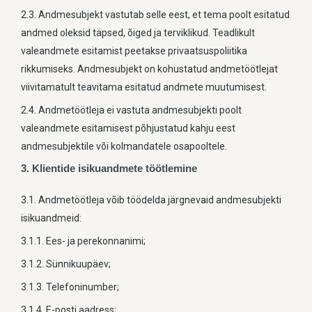
2.3. Andmesubjekt vastutab selle eest, et tema poolt esitatud
andmed oleksid täpsed, õiged ja terviklikud. Teadlikult
valeandmete esitamist peetakse privaatsuspoliitika
rikkumiseks. Andmesubjekt on kohustatud andmetöötlejat
viivitamatult teavitama esitatud andmete muutumisest.
2.4. Andmetöötleja ei vastuta andmesubjekti poolt
valeandmete esitamisest põhjustatud kahju eest
andmesubjektile või kolmandatele osapooltele.
3. Klientide isikuandmete töötlemine
3.1. Andmetöötleja võib töödelda järgnevaid andmesubjekti
isikuandmeid:
3.1.1. Ees- ja perekonnanimi;
3.1.2. Sünnikuupäev;
3.1.3. Telefoninumber;
3.1.4. E-posti aadress;