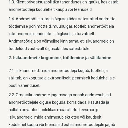
1.3. Klient privaatsuspoliitika tähenduses on igaüks, kes ostab
andmetöötleja kodulehelt kaupu või teenuseid.
1.4. Andmetöötleja järgib õigusaktides sätestatud andmete
töötlemise põhimõtteid, muuhulgas töötleb andmetöötleja
isikuandmeid seaduslikult, õiglaselt ja turvaliselt.
Andmetöötleja on võimeline kinnitama, et isikuandmeid on
töödeldud vastavalt õigusaktides sätestatule.
2. Isikuandmete kogumine, töötlemine ja säilitamine
2.1. Isikuandmed, mida andmetöötleja kogub, töötleb ja
säilitab, on kogutud elektrooniliselt, peamiselt kodulehe ja e-
posti vahendusel.
2.2. Oma isikuandmete jagamisega annab andmesubjekt
andmetöötlejale õiguse koguda, korraldada, kasutada ja
hallata privaatsuspoliitikas määratletud eesmärgil
isikuandmeid, mida andmesubjekt otse või kaudselt
kodulehel kaupu või teenuseid ostes andmetöötlejale jagab.