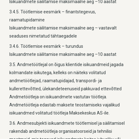
Isikuandmete säilitamise maksimaalne aeg –10 aastat
3.4.5. Töötlemise eesmärk – finantstegevus,
raamatupidamine
Isikuandmete säilitamise maksimaalne aeg – vastavalt
seaduses nimetatud tähtaegadele
3.4.6. Töötlemise eesmärk – turundus
Isikuandmete säilitamise maksimaalne aeg –10 aastat
3.5. Andmetöötlejal on õigus klientide isikuandmeid jagada
kolmandate isikutega, kelleks on näiteks volitatud
andmetöötlejad, raamatupidajad, transpordi- ja
kullerettevõtted, ülekandeteenuseid pakkuvad ettevõtted
Andmetöötleja on isikuandmete vastutav töötleja.
Andmetöötleja edastab maksete teostamiseks vajalikud
isikuandmed volitatud töötleja Maksekeskus AS-ile.
3.6. Andmesubjekti isikuandmete töötlemisel ja säilitamisel
rakendab andmetöötleja organisatoorseid ja tehnilisi