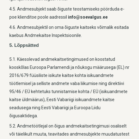
4.5. Andmesubjekt saab õiguste teostamiseks pöörduda e-
poe klienditoe poole aadressil
info@soevalgus.ee
4.6. Andmesubjektil on oma õiguste kaitseks võimalik esitada
kaebus Andmekaitse Inspektsioonile.
5. Lõppsätted
5.1. Käesolevad andmekaitsetingimused on koostatud
kooskõlas Euroopa Parlamendi ja nõukogu määrusega (EL) nr
2016/679 füüsiliste isikute kaitse kohta isikuandmete
töötlemisel ja selliste andmete vaba liikumise ning direktiivi
95/46 / EÜ kehtetuks tunnistamise kohta / EÜ (isikuandmete
kaitse üldmäärus), Eesti Vabariigi isikuandmete kaitse
seadusega ning Eesti Vabariigi ja Euroopa Liidu
õigusaktidega.
5.2. Andmetöötlejal on õigus andmekaitsetingimusi osaliselt
või täielikult muuta, teavitades andmesubjekte muudatustest