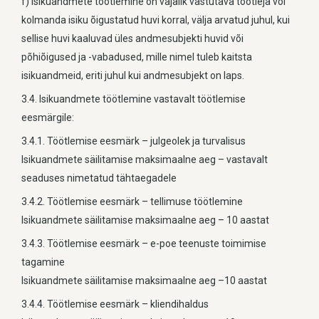
f) isikuandmete töötlemine on vajalik vastutava töötleja või
kolmanda isiku õigustatud huvi korral, välja arvatud juhul, kui
sellise huvi kaaluvad üles andmesubjekti huvid või
põhiõigused ja -vabadused, mille nimel tuleb kaitsta
isikuandmeid, eriti juhul kui andmesubjekt on laps.
3.4. Isikuandmete töötlemine vastavalt töötlemise
eesmärgile:
3.4.1. Töötlemise eesmärk – julgeolek ja turvalisus
Isikuandmete säilitamise maksimaalne aeg – vastavalt
seaduses nimetatud tähtaegadele
3.4.2. Töötlemise eesmärk – tellimuse töötlemine
Isikuandmete säilitamise maksimaalne aeg – 10 aastat
3.4.3. Töötlemise eesmärk – e-poe teenuste toimimise
tagamine
Isikuandmete säilitamise maksimaalne aeg –10 aastat
3.4.4. Töötlemise eesmärk – kliendihaldus